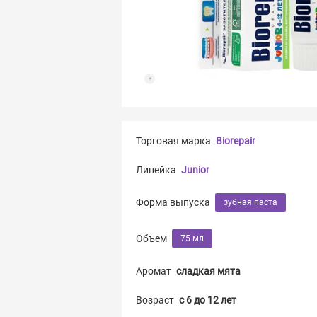
Торговая марка
Biorepair
Линейка
Junior
Форма выпуска
зубная паста
Объем
75 мл
Аромат
сладкая мята
Возраст
c 6 до 12 лет