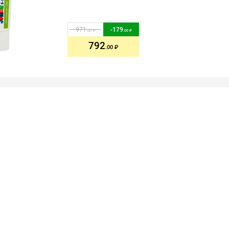
971
-
179
.00
.00
792
.00