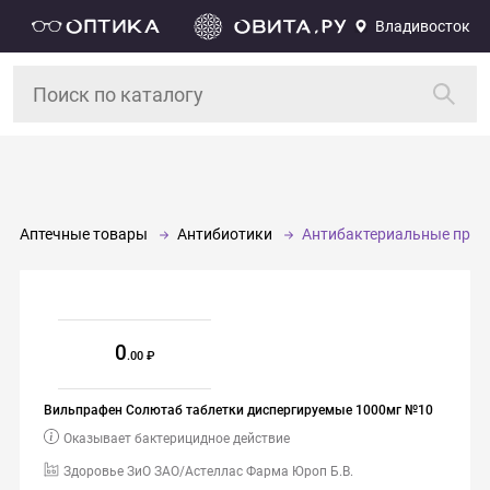
Владивосток
Аптечные товары
Антибиотики
Антибактериальные преп
0
.00
Вильпрафен Солютаб таблетки диспергируемые 1000мг №10
Оказывает бактерицидное действие
Здоровье ЗиО ЗАО/Астеллас Фарма Юроп Б.В.