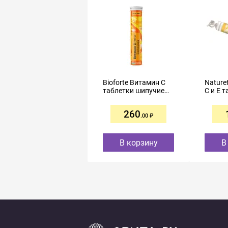
Bioforte Витамин C
Nature
таблетки шипучие
C и E 
цитрус 900мг №20
39,1г 
260
.00
В корзину
В