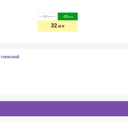
52
-
20
.00
.00
32
.00
 глюкозой