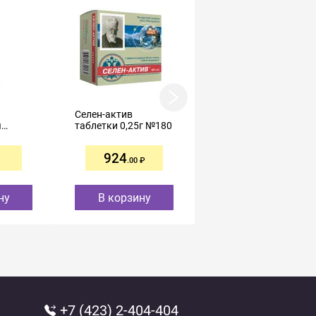
Селен-актив
Vitateka Витамин C +
я
таблетки 0,25г №180
Цинк таблетки
юкозой
шипучие апельсин
ня
500мг+25мг №20
924
278
.00
.00
ну
В корзину
В корзину
+7 (423) 2-404-404