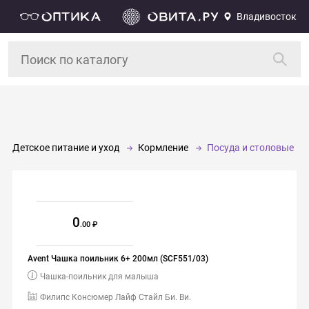
Владивосток
Детское питание и уход
Кормление
Посуда и столовые п
0
.00
Avent Чашка поильник 6+ 200мл (SCF551/03)
Чашка-поильник для малыша
Филипс Консюмер Лайф Стайл Би. Ви.