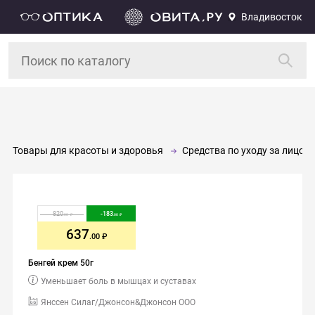
Владивосток
Товары для красоты и здоровья
Средства по уходу за лицом 
820
-
183
.00
.00
637
.00
Бенгей крем 50г
Уменьшает боль в мышцах и суставах
Янссен Силаг/Джонсон&Джонсон ООО