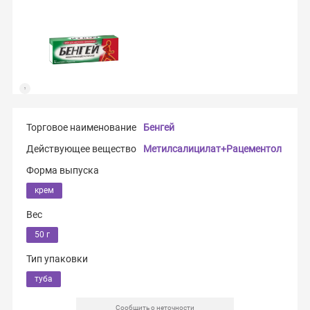
Торговое наименование
Бенгей
Действующее вещество
Метилсалицилат+Рацементол
Форма выпуска
крем
Вес
50 г
Тип упаковки
туба
Сообщить о неточности