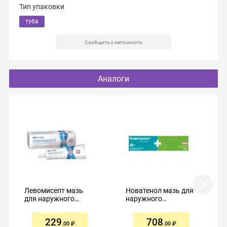
Тип упаковки
туба
Сообщить о неточности
Аналоги
Левомисепт мазь
Новатенол мазь для
для наружного
наружного
применения 40г
применения 5% 50г
229
708
.00
.00