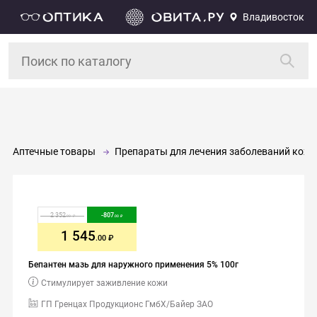
Владивосток
Аптечные товары
Препараты для лечения заболеваний кожи,
2 352
-
807
.00
.00
1 545
.00
Бепантен мазь для наружного применения 5% 100г
Стимулирует заживление кожи
ГП Гренцах Продукционс ГмбХ/Байер ЗАО