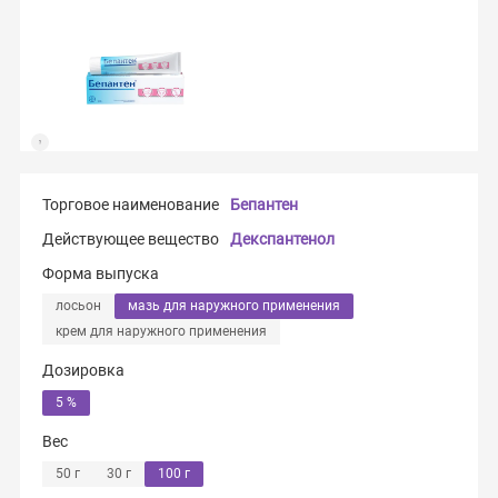
Торговое наименование
Бепантен
Действующее вещество
Декспантенол
Форма выпуска
лосьон
мазь для наружного применения
крем для наружного применения
Дозировка
5 %
Вес
50 г
30 г
100 г