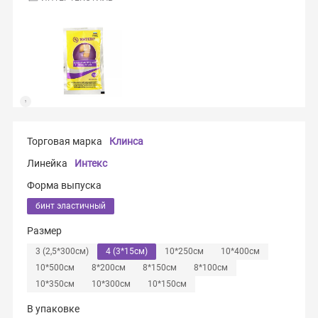
Торговая марка
Клинса
Линейка
Интекс
Форма выпуска
бинт эластичный
Размер
3 (2,5*300см)
4 (3*15см)
10*250см
10*400см
10*500см
8*200см
8*150см
8*100см
10*350см
10*300см
10*150см
В упаковке