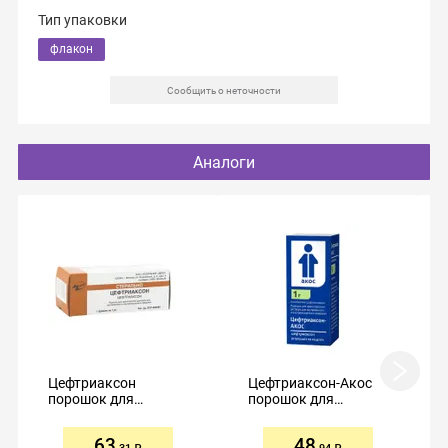
Тип упаковки
флакон
Сообщить о неточности
Аналоги
Цефтриаксон
Цефтриаксон-Акос
порошок для
порошок для
приготовления
приготовления
раствора для
раствора для
63
48
внутривенного и
внутривенного и