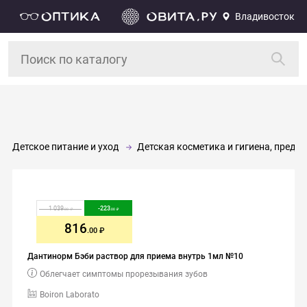
Владивосток
Детское питание и уход
Детская косметика и гигиена, предм
1 039
-
223
.00
.00
816
.00
Дантинорм Бэби раствор для приема внутрь 1мл №10
Облегчает симптомы прорезывания зубов
Boiron Laborato