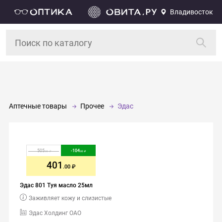
Владивосток
Аптечные товары
Прочее
Эдас
505
-
104
.00
.00
401
.00
Эдас 801 Туя масло 25мл
Заживляет кожу и слизистые
Эдас Холдинг ОАО