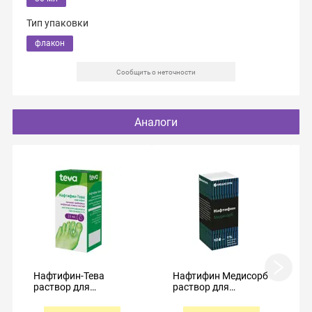
Тип упаковки
флакон
Сообщить о неточности
Аналоги
Нафтифин-Тева
Нафтифин Медисорб
раствор для
раствор для
наружного
наружного
применения 1% 15мл
применения 1% 10мл