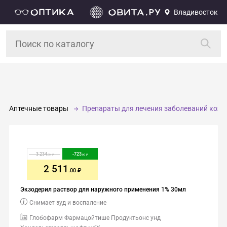
Владивосток
Аптечные товары
Препараты для лечения заболеваний кожи,
3 234
-
723
.00
.00
2 511
.00
Экзодерил раствор для наружного применения 1% 30мл
Снимает зуд и воспаление
Глобофарм Фармацойтише Продуктьонс унд