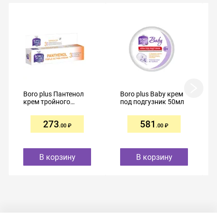
Boro plus Пантенол
Boro plus Baby крем
крем тройного
под подгузник 50мл
действия 35мл туба
273
581
.00
.00
В корзину
В корзину