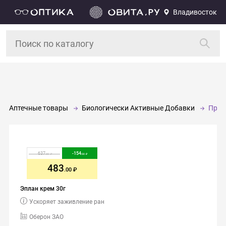
Владивосток
Аптечные товары
Биологически Активные Добавки
Проч
637
-
154
.00
.00
483
.00
Эплан крем 30г
Ускоряет заживление ран
Оберон ЗАО