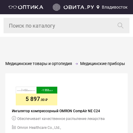
Владивосток
Медицинские товары и ортопедия
Медицинские приборы
7 450
-
1 553
.00
.00
5 897
.00
Ингалятор компрессорный OMRON CompAir NE C24
Обеспечивает качественное распыление лекарства
Omron Healthcare Co., Ltd.,