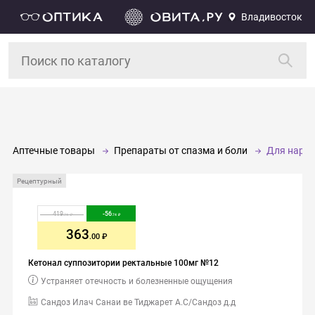
Владивосток
Аптечные товары
Препараты от спазма и боли
Для нару
Рецептурный
419
-
56
.74
.74
363
.00
Кетонал суппозитории ректальные 100мг №12
Устраняет отечность и болезненные ощущения
Сандоз Илач Санаи ве Тиджарет А.С/Сандоз д.д