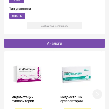
12 шт.
Тип упаковки
стрипы
Сообщить о неточности
Аналоги
Индометацин
Индометацин
суппозитории
суппозитории
ректальные 50мг
ректальные 100мг
№10
№10