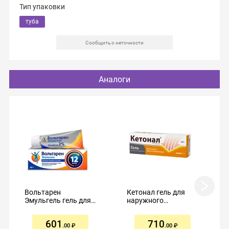
Тип упаковки
туба
Сообщить о неточности
Аналоги
Вольтарен
Кетонал гель для
Эмульгель гель для
наружного
наружного
применения 2,5%
применения 2% 30г
100г
601
710
.00
.00