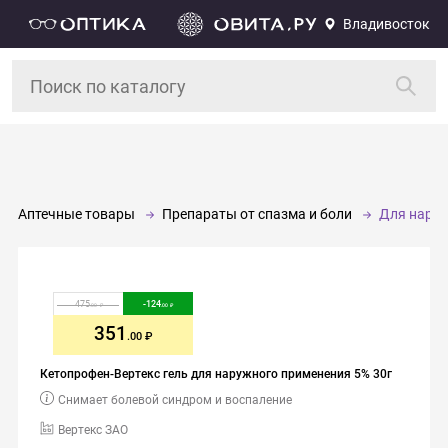
Владивосток
Аптечные товары
Препараты от спазма и боли
Для нару
475
-
124
.00
.00
351
.00
Кетопрофен-Вертекс гель для наружного применения 5% 30г
Снимает болевой синдром и воспаление
Вертекс ЗАО