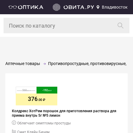
Владивосток
Аптечные товары
Противопростудные, противовирусные, и
568
-
192
.00
.00
376
.00
Колдрекс ХотРем порошок для приготовления раствора для
приема внутрь 5г №5 лимон
Облегчает симптомы простуды
Смит Кляйн Бичем