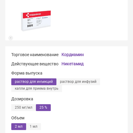
Торговое наименование
Кордиамин
Действующее вещество
Никетамид
Форма выпуска
раствор для инъекций
раствор для инфузий
капли для приема внутрь
Дозировка
250 мг/мл
25 %
Объем
2 мл
1 мл