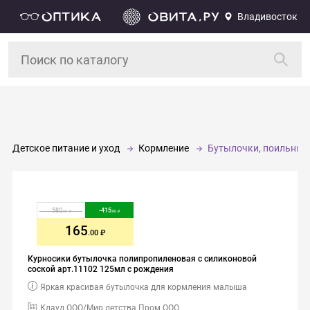
Владивосток
Детское питание и уход
Кормление
Бутылочки, поильники
580
-
415
.00
.00
165
.00
Курносики бутылочка полипропиленовая с силиконовой
соской арт.11102 125мл с рождения
Яркая красивая бутылочка для кормления малыша
Клауд ООО/Мир детства Пром ООО