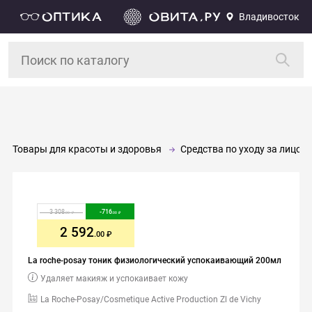
Владивосток
Товары для красоты и здоровья
Средства по уходу за лицом 
3 308
-
716
.00
.00
2 592
.00
La roche-posay тоник физиологический успокаивающий 200мл
Удаляет макияж и успокаивает кожу
La Roche-Posay/Cosmetique Active Production Zl de Vichy