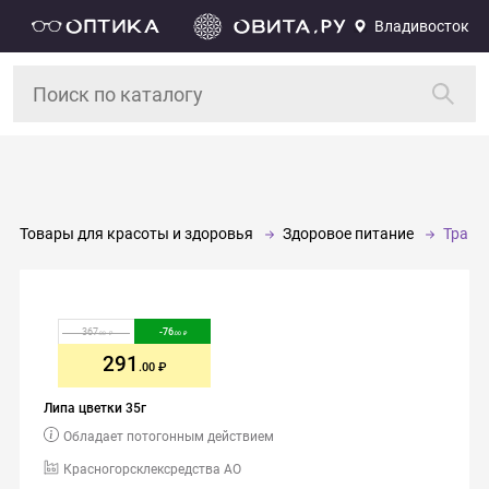
Владивосток
Товары для красоты и здоровья
Здоровое питание
Травы
367
-
76
.00
.00
291
.00
Липа цветки 35г
Обладает потогонным действием
Красногорсклексредства АО