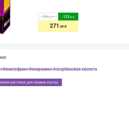
394
-
123
.00
.00
271
.00
ино
+Фенилэфрин+Фенирамин+Аскорбиновая кислота
ления раствора для приема внутрь