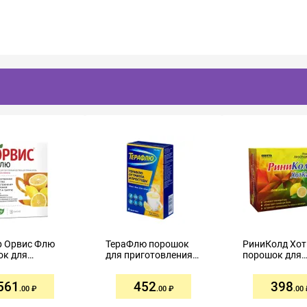
р Орвис Флю
ТераФлю порошок
РиниКолд Хо
ок для
для приготовления
порошок для
товления
раствора для
приготовлени
ра для
приема внутрь №4
раствора для
561
452
398
а внутрь №10
лимон
приема внутрь
.00
.00
.00
№10 лимон