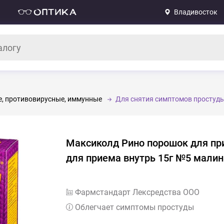
Владивосток
, противовирусные, иммунные
Для снятия симптомов простуд
Максиколд Рино порошок для пр
для приема внутрь 15г №5 малин
Фармстандарт Лексредства ООО
Облегчает симптомы простуды