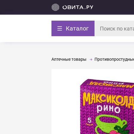
Каталог
Аптечные товары
Противопростудные