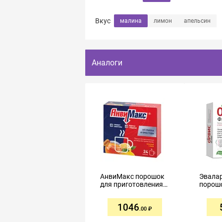
Вкус
малина
лимон
апельсин
Аналоги
АнвиМакс порошок
Эвала
для приготовления
порош
раствора для
приго
приема внутрь 5г
раство
1046
№24 лимон мед
прием
.00
лимон