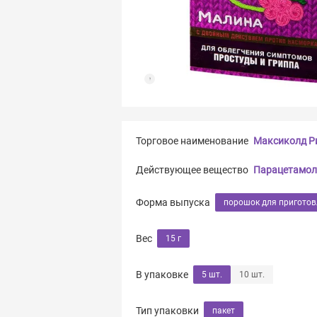
Торговое наименование
Максиколд Р
Действующее вещество
Парацетамол
Форма выпуска
порошок для приготов
Вес
15 г
В упаковке
5 шт.
10 шт.
Тип упаковки
пакет