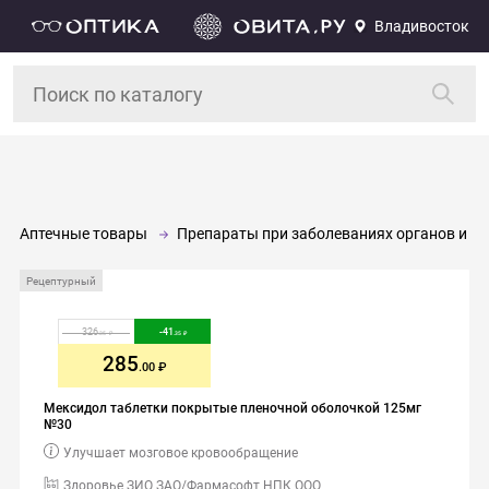
Владивосток
Аптечные товары
Препараты при заболеваниях органов и си
Рецептурный
326
-
41
.35
.35
285
.00
Мексидол таблетки покрытые пленочной оболочкой 125мг
№30
Улучшает мозговое кровообращение
Здоровье ЗИО ЗАО/Фармасофт НПК ООО