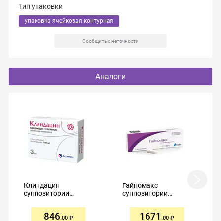
Тип упаковки
упаковка ячейковая контурная
Сообщить о неточности
Аналоги
Клиндацин
Гайномакс
суппозитории
суппозитории
вагинальные 100мг
вагинальные
№3
150мг+100мг №7
846
1671
.00
.00