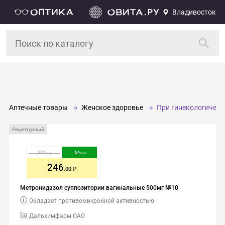
Владивосток
Аптечные товары
Женское здоровье
При гинекологическ
Рецептурный
300
-
54
.00
.00
246
.00
Метронидазол суппозитории вагинальные 500мг №10
Обладает противомикробной активностью
Дальхимфарм ОАО