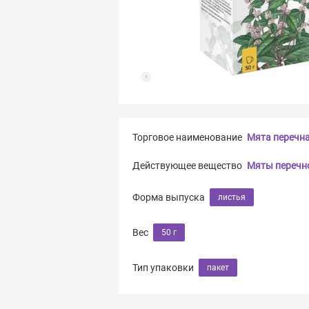
Торговое наименование
Мята перечн
Действующее вещество
Мяты перечн
Форма выпуска
листья
Вес
50 г
Тип упаковки
пакет