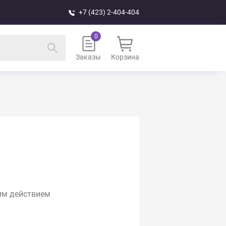
+7 (423) 2-404-404
Заказы
Корзина
им действием