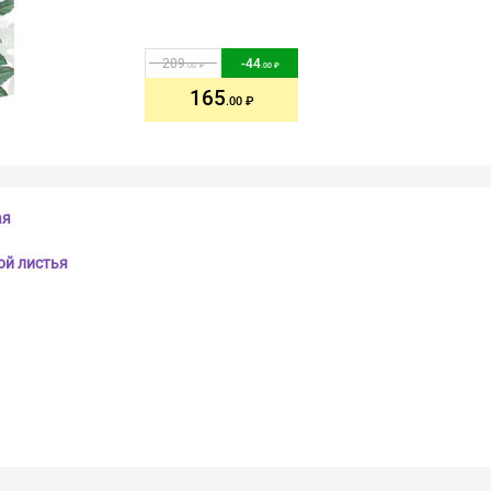
209
-
44
.00
.00
165
.00
ая
ой листья