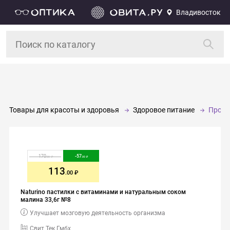
Владивосток
Товары для красоты и здоровья
Здоровое питание
Проче
170
-
57
.00
.00
113
.00
Naturino пастилки с витаминами и натуральным соком
малина 33,6г №8
Улучшает мозговую деятельность организма
Свит Тек Гмбх