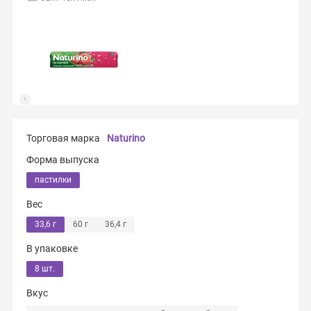
Торговая марка
Naturino
Форма выпуска
пастилки
Вес
33,6 г
60 г
36,4 г
В упаковке
8 шт.
Вкус