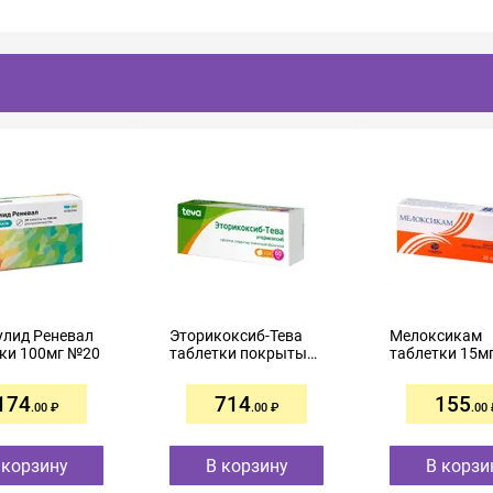
улид Реневал
Эторикоксиб-Тева
Мелоксикам
ки 100мг №20
таблетки покрытые
таблетки 15м
пленочной
оболочкой 60мг №14
174
714
155
.00
.00
.00
 корзину
В корзину
В корзи