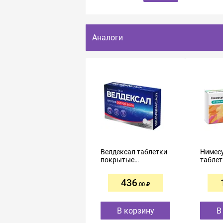
Аналоги
Велдексал таблетки
Нимес
покрытые
таблет
пленочной
оболочкой 25мг №10
436
.00
В корзину
В