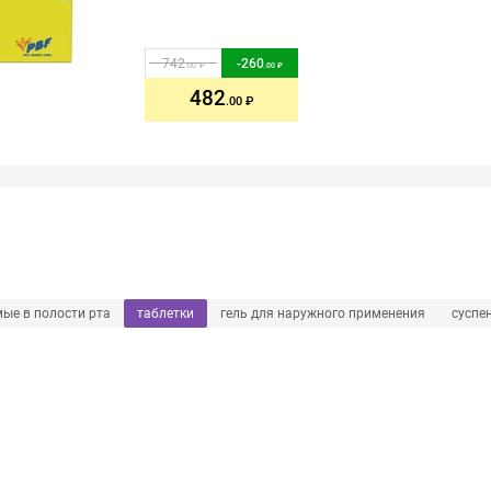
742
-
260
.00
.00
482
.00
мые в полости рта
таблетки
гель для наружного применения
суспе