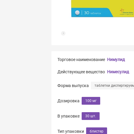
Торговое наименование
Нимулид
Действующее вещество
Нимесулид
Форма выпуска
таблетки диспергируе
Дозировка
100 мг
В упаковке
30 шт.
Тип упаковки
блистер