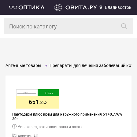
Владивосток
Аптечные товары
Препараты для лечения заболеваний кожи,
969
-
318
.00
.00
651
.00
Пантодерм плюс крем для наружного применения 5%+0,776%
30г
Увлажняет, заживляет раны и ожоги
Акрихин АО