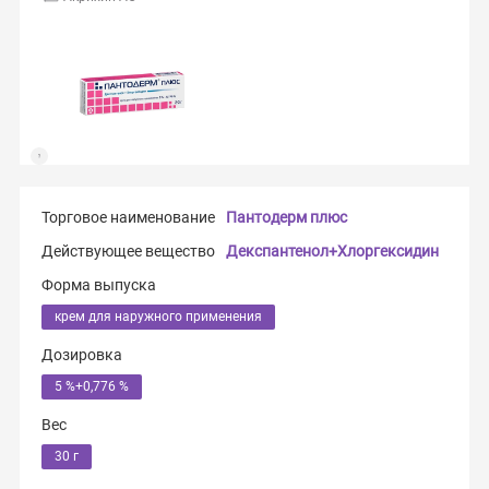
Торговое наименование
Пантодерм плюс
Действующее вещество
Декспантенол+Хлоргексидин
Форма выпуска
крем для наружного применения
Дозировка
5 %+0,776 %
Вес
30 г