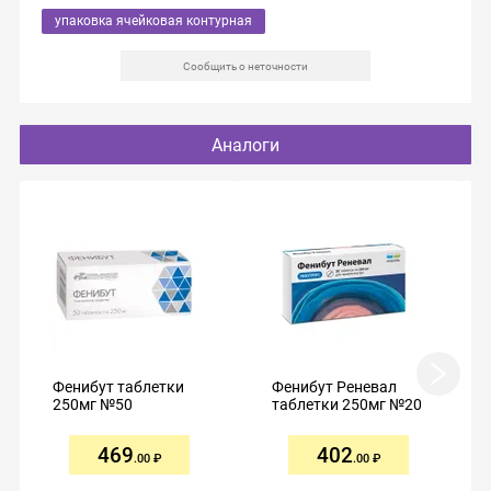
упаковка ячейковая контурная
Сообщить о неточности
Аналоги
Фенибут таблетки
Фенибут Реневал
250мг №50
таблетки 250мг №20
469
402
.00
.00