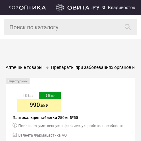
Владивосток
Аптечные товары
Препараты при заболеваниях органов и си
Рецептурный
1 338
-
348
.00
.00
990
.00
Пантокальцин таблетки 250мг №50
Повышает умственную и физическую работоспособность
Валента Фармацевтика АО