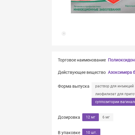
Торговое наименование
Полиоксидон
Действующее вещество
Азоксимера 
Форма выпуска
раствор для инъекций
лиофилизат для приго
суппозитории вагинал
Дозировка
12 мг
6 мг
В упаковке
10 шт.