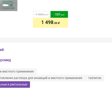
1 605
-
107
.06
.06
1 498
.00
ий
бромид
 и местного применения
товления раствора для инъекций и местного применения
таблетки
ьные и ректальные