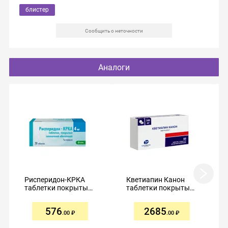
блистер
Сообщить о неточности
Аналоги
Рисперидон-КРКА
Кветиапин Канон
таблетки покрытые
таблетки покрытые
пленочной
пленочной
оболочкой 4мг №20
оболочкой 300мг
576
2685
№60
.00
.00