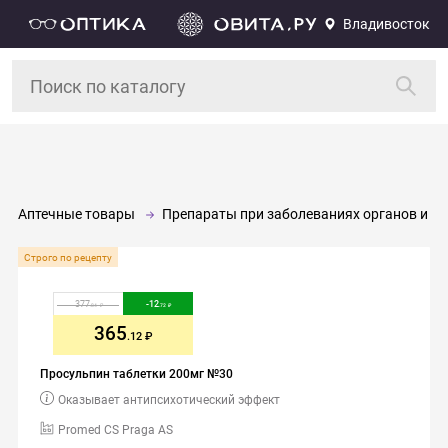
Владивосток
Аптечные товары
Препараты при заболеваниях органов и си
Строго по рецепту
377
-
12
.84
.72
365
.12
Просульпин таблетки 200мг №30
Оказывает антипсихотический эффект
Promed CS Praga AS