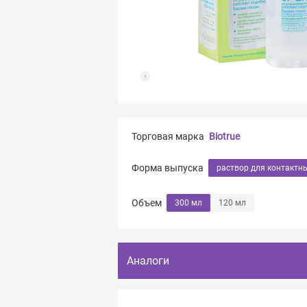
Торговая марка
Biotrue
Форма выпуска
раствор для контактн
Объем
300 мл
120 мл
Аналоги