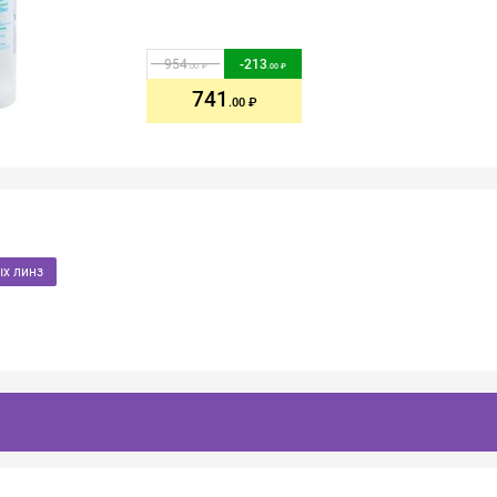
954
-
213
.00
.00
741
.00
ых линз