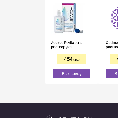
Acuvue RevitaLens
Optime
раствор для
раство
контактных линз
контак
многофункциональный
униве
454
100мл
250мл
.00
В корзину
В