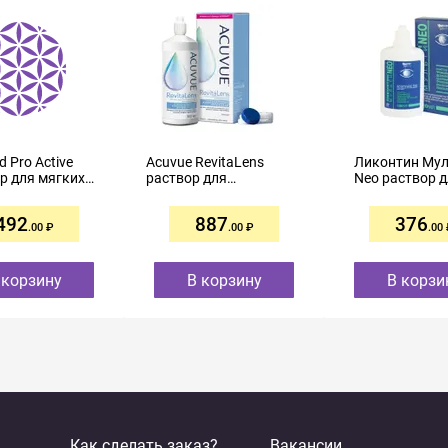
d Pro Active
Acuvue RevitaLens
Ликонтин Му
р для мягких
раствор для
Neo раствор 
тных линз
контактных линз
контактных л
рсальный
многофункциональный
120мл
492
887
376
360мл
.00
.00
.00
 корзину
В корзину
В корзи
Как сделать заказ?
Вакансии