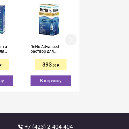
льти
ReNu Advanced
Maxima раствор для
для
раствор для
контактных линз
инз
контактных линз
универсальный
100мл
250мл
393
641
.00
.00
ну
В корзину
В корзину
+7 (423) 2-404-404