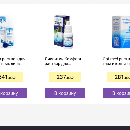
 раствор для
Ликонтин Комфорт
Optimed раств
тных линз
раствор для
глаз и конта
рсальный
контактных линз
линз увлажн
18мл
10мл
641
237
281
.00
.00
.00
 корзину
В корзину
В корзи