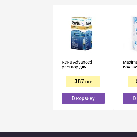
ReNu Advanced
Maxima
раствор для
контак
контактных линз
униве
100мл
250мл
387
.00
В корзину
В