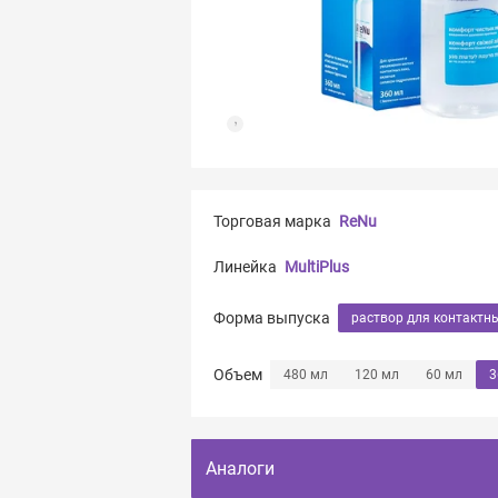
Торговая марка
ReNu
Линейка
MultiPlus
Форма выпуска
раствор для контактн
Объем
480 мл
120 мл
60 мл
3
Аналоги