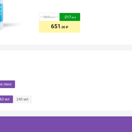
868
-
217
.00
.00
651
.00
ых линз
60 мл
240 мл