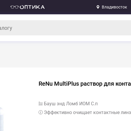
Владивосток
ReNu MultiPlus раствор для конт
Бауш энд Ломб ИОМ С.п
Эффективно очищает контактные лин