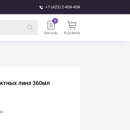
+7 (423) 2-404-404
Заказы
Корзина
актных линз 360мл
зы