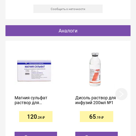
Сообщить о неточности
Аналоги
Магния сульфат
Дисоль раствор для
раствор для
инфузий 200мл №1
внутривенного
введения 250мг/мл
120
65
10мл №10
.24
.19