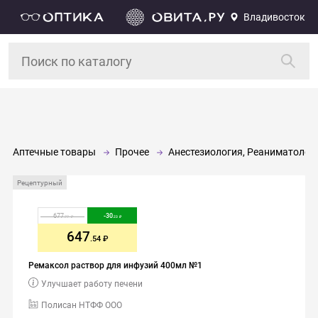
Владивосток
Аптечные товары
Прочее
Анестезиология, Реаниматолог
Рецептурный
677
-
30
.77
.23
647
.54
Ремаксол раствор для инфузий 400мл №1
Улучшает работу печени
Полисан НТФФ ООО