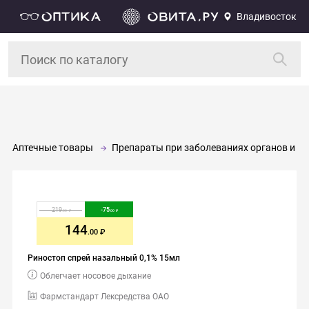
Владивосток
Аптечные товары
Препараты при заболеваниях органов и си
219
-
75
.00
.00
144
.00
Риностоп спрей назальный 0,1% 15мл
Облегчает носовое дыхание
Фармстандарт Лексредства ОАО