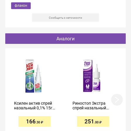
флакон
Сообщить о неточности
Аналоги
Ксилен актив спрей
Риностоп Экстра
назальный 0,1% 15г
спрей назальный
с ментолом и
0,05% 15мл №1
эвкалиптом
166
251
.30
.00