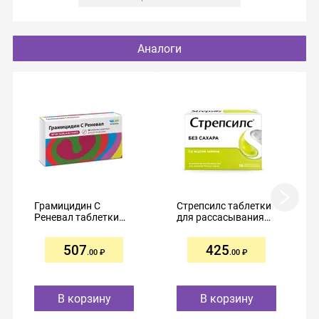
Аналоги
Грамицидин С
Стрепсилс таблетки
Реневал таблетки
для рассасывания
1,5мг №30
№36 лимон без
сахара
507
425
.00
.00
В корзину
В корзину