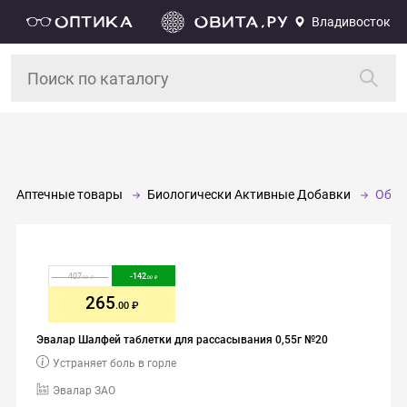
Владивосток
Аптечные товары
Биологически Активные Добавки
Обще
407
-
142
.00
.00
265
.00
Эвалар Шалфей таблетки для рассасывания 0,55г №20
Устраняет боль в горле
Эвалар ЗАО