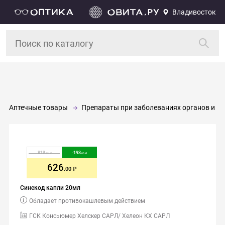
Владивосток
Аптечные товары
Препараты при заболеваниях органов и си
819
-
193
.00
.00
626
.00
Синекод капли 20мл
Обладает противокашлевым действием
ГСК Консьюмер Хелскер САРЛ/ Хелеон КХ САРЛ