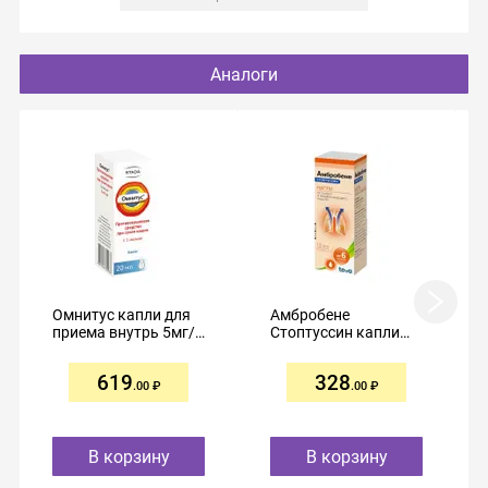
Аналоги
Омнитус капли для
Амбробене
приема внутрь 5мг/
Стоптуссин капли
мл 20мл №1
для приема внутрь
10мл
619
328
.00
.00
В корзину
В корзину