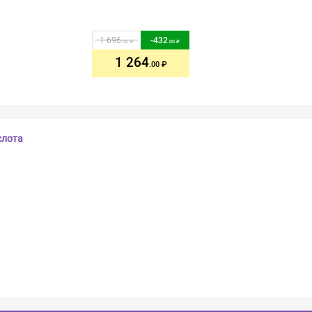
1 696
-
432
.00
.00
1 264
.00
слота