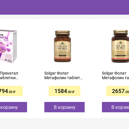
 Пренатал
Solgar Фолат
Solgar Фолат
таблетки
Метафолин таблетки
Метафолин та
тые
400мкг №50
400мкг №100
чной
794
1584
2657
чкой №30
.00
.00
.00
 корзину
В корзину
В корзи