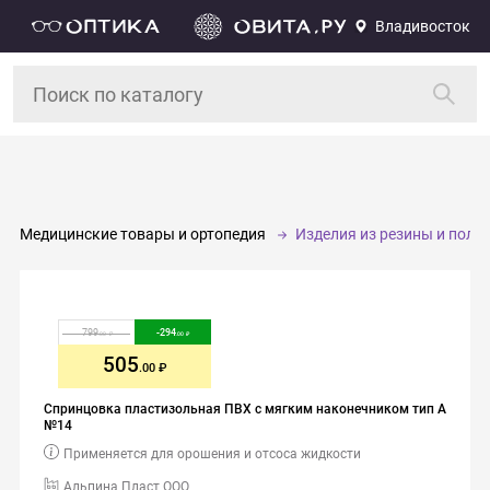
Владивосток
Медицинские товары и ортопедия
Изделия из резины и пол
799
-
294
.00
.00
505
.00
Спринцовка пластизольная ПВХ с мягким наконечником тип А
№14
Применяется для орошения и отсоса жидкости
Альпина Пласт ООО