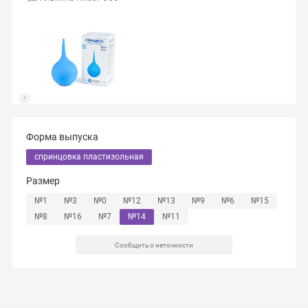
Форма выпуска
спринцовка пластизольная
Размер
№1
№3
№0
№12
№13
№9
№6
№15
№8
№16
№7
№14
№11
Сообщить о неточности