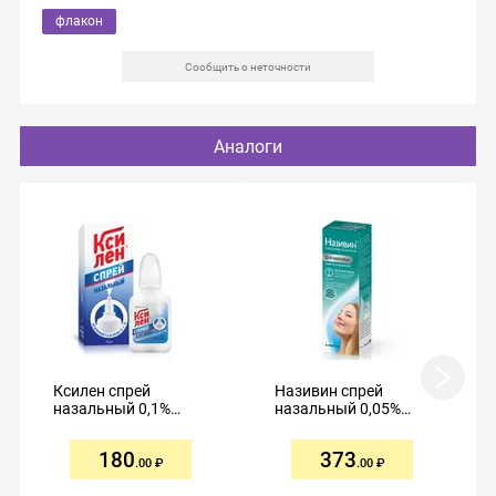
флакон
Сообщить о неточности
Аналоги
Ксилен спрей
Називин спрей
назальный 0,1%
назальный 0,05%
15мл
10мл
180
373
.00
.00