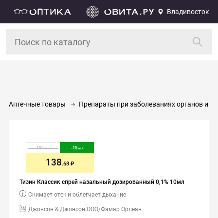
Владивосток
Аптечные товары
Препараты при заболеваниях органов и си
154
-
15
.08
.40
138
.68
Тизин Классик спрей назальный дозированный 0,1% 10мл
Снимает отек и облегчает дыхание
Джонсон & Джонсон ООО/Фамар Орлеан