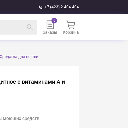
+7 (423) 2-404-404
Заказы
Корзина
Средства для ногтей
итное с витаминами А и
лы моющих средств