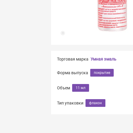
Торговая марка
Умная эмаль
Форма выпуска
покрытие
Объем
11 мл
Тип упаковки
флакон