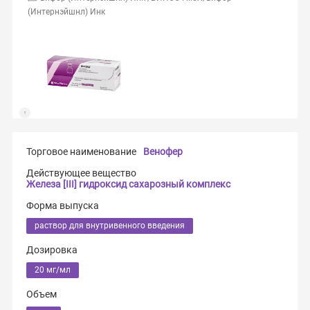
(Интернэйшнл) Инк
Торговое наименование
Венофер
Действующее вещество
Железа [III] гидроксид сахарозный комплекс
Форма выпуска
раствор для внутривенного введения
Дозировка
20 мг/мл
Объем