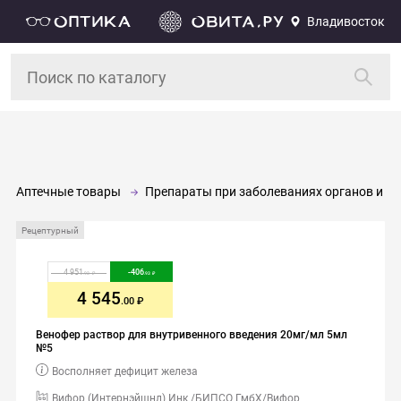
Владивосток
Аптечные товары
Препараты при заболеваниях органов и си
Рецептурный
4 951
-
406
.93
.93
4 545
.00
Венофер раствор для внутривенного введения 20мг/мл 5мл
№5
Восполняет дефицит железа
Вифор (Интернэйшнл) Инк /БИПСО ГмбХ/Вифор