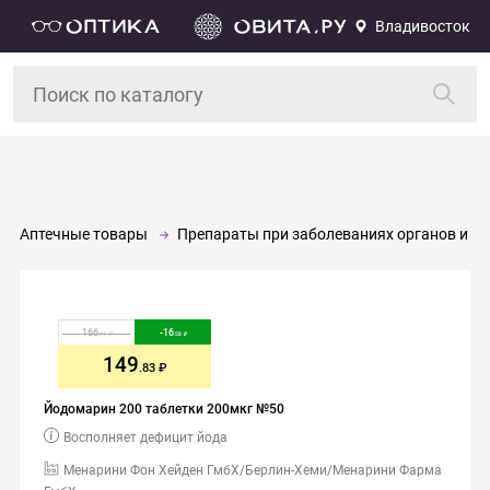
Владивосток
Аптечные товары
Препараты при заболеваниях органов и си
166
-
16
.41
.58
149
.83
Йодомарин 200 таблетки 200мкг №50
Восполняет дефицит йода
Менарини Фон Хейден ГмбХ/Берлин-Хеми/Менарини Фарма