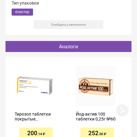
Тип упаковки
блистер
Сообщить о неточности
Аналоги
Тирозол таблетки
Йод-актив 100
покрытые
таблетки 0,25г №60
пленочной
оболочкой 5мг №50
200
252
.14
.00