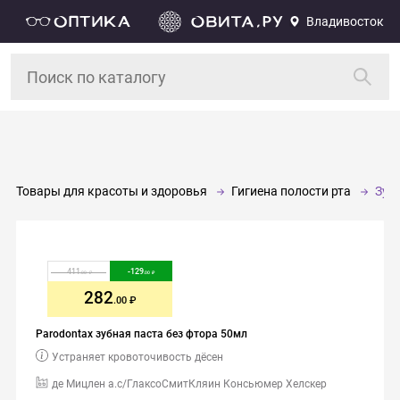
Владивосток
Товары для красоты и здоровья
Гигиена полости рта
Зуб
411
-
129
.00
.00
282
.00
Parodontax зубная паста без фтора 50мл
Устраняет кровоточивость дёсен
де Мицлен а.с/ГлаксоСмитКляин Консьюмер Хелскер