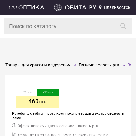
Владивосток
Товары для красоты и здоровья
Гигиена полости рта
Зуб
625
-
165
.00
.00
460
.00
Parodontax зубная паста комплексная защита экстра свежесть
75мл
Эффективно очищает и освежает полость рта
де Мицлен а.с/ГСК Консьюмер Хелскер Левице с.р.о.