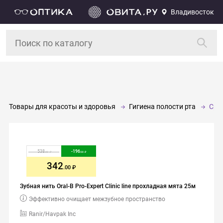
Владивосток
Товары для красоты и здоровья
Гигиена полости рта
Сре
538
-
196
.00
.00
342
.00
Зубная нить Oral-B Pro-Expert Clinic line прохладная мята 25м
Эффективно очищает межзубное пространство
Ranir/Havpak Inc