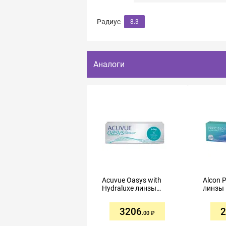
Радиус
8.3
Аналоги
Acuvue Oasys with
Alcon P
Hydraluxe линзы
линзы
контактные
однодн
однодневные R8,5
-2,25 
3206
2
-1,75 №30
.00