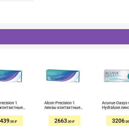
recision 1
Alcon Precision 1
Acuvue Oasys 
 контактные
линзы контактные
Hydraluxe лин
евные R8,3
однодневные R8,3
контактные
№30
-3,00 №30
однодневные 
439
2663
3206
-1,50 №30
.00
.00
.00