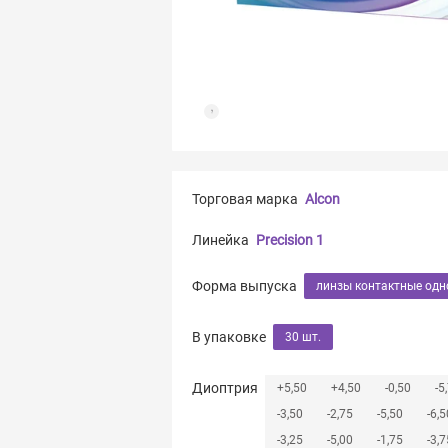
Торговая марка
Alcon
Линейка
Precision 1
Форма выпуска
линзы контактные од
В упаковке
30 шт.
Диоптрия
+5,50
+4,50
-0,50
-5
-3,50
-2,75
-5,50
-6,5
-3,25
-5,00
-1,75
-3,7