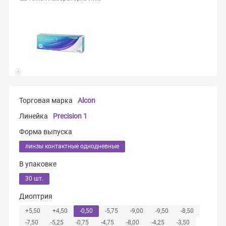
Торговая марка
Alcon
Линейка
Precision 1
Форма выпуска
линзы контактные однодневные
В упаковке
30 шт.
Диоптрия
+5,50
+4,50
-0,50
-5,75
-9,00
-9,50
-8,50
-7,50
-5,25
-0,75
-4,75
-8,00
-4,25
-3,50