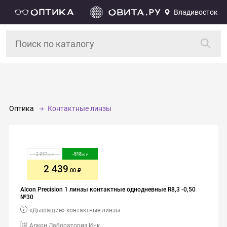
Владивосток
Оптика
Контактные линзы
2 957
-
518
.00
.00
2 439
.00
Alcon Precision 1 линзы контактные однодневные R8,3 -0,50
№30
«Дышащие» контактные линзы
Алкон Лабораториз Инк.