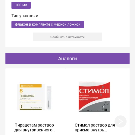
100 мл
Тип упаковки
флакон в комплекте с мерной ложкой
Сообщить о неточности
Аналоги
Пирацетам раствор
Стимол раствор для
для внутривенного
приема внутрь
введения 5мл №10
100мг/мл 10мл №18