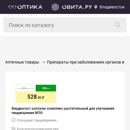
Владивосток
Аптечные товары
Препараты при заболеваниях органов и си
896
-
368
.00
.00
528
.00
Вердиогаст капсулы комплекс растительный для улучшения
пищеварения №30
Улучшает пищеварение
Красногорсклексредства