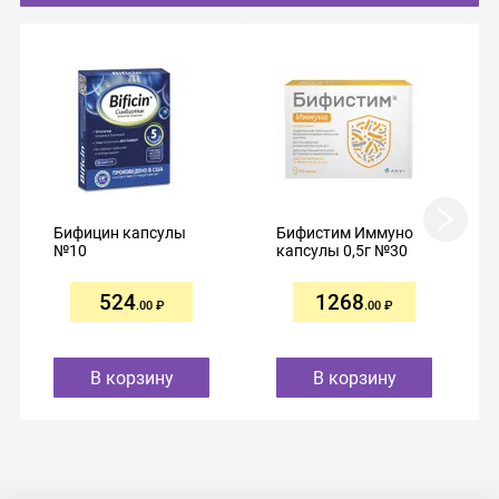
Бифицин капсулы
Бифистим Иммуно
№10
капсулы 0,5г №30
524
1268
.00
.00
В корзину
В корзину