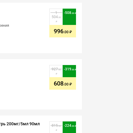
1
-
508
.00
504
.00
рения
996
.00
927
-
319
.00
.00
608
.00
трь 200мг/5мл 90мл
815
-
224
.00
.00