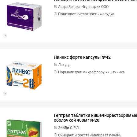
АстраЗенека Индастриз ООО
Понижает кислотность желудка
Линекс форте капсулы №42
Лек д.д
Нормализует микрофлору кишечника
Гептрал таблетки кишечнорастворимы
оболочкой 400мг №20
ЭббВи С.Р.Л.
Очищает и восстанавливает печень