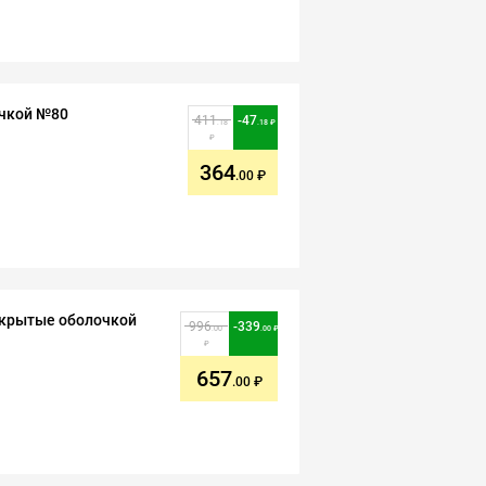
очкой №80
411
-
47
.18
.18
364
.00
окрытые оболочкой
996
-
339
.00
.00
657
.00