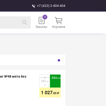
+7 (423) 2-404-404
Заказы
Корзина
мг №48 мята без
1
-
524
.00
551
.00
1 027
.00