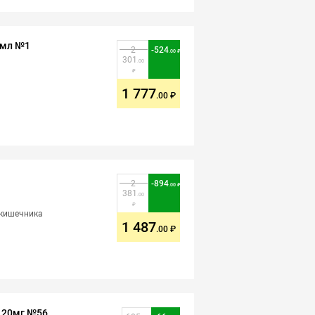
0мл №1
2
-
524
.00
301
.00
1 777
.00
2
-
894
.00
381
.00
 кишечника
1 487
.00
 20мг №56