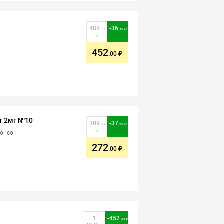
488
-
36
.13
.13
452
.00
т 2мг №10
309
-
37
.33
.33
жонсон
272
.00
1
-
452
.00