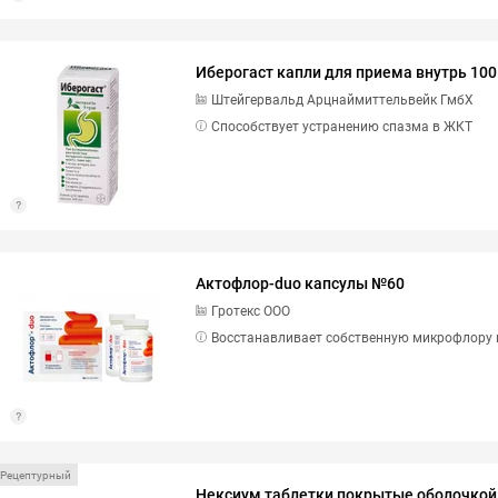
Иберогаст капли для приема внутрь 10
Штейгервальд Арцнаймиттельвейк ГмбX
Способствует устранению спазма в ЖКТ
Актофлор-duo капсулы №60
Гротекс ООО
Восстанавливает собственную микрофлору
Рецептурный
Нексиум таблетки покрытые оболочкой