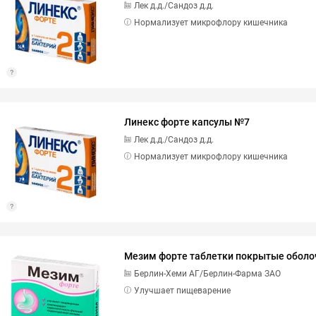
Лек д.д./Сандоз д.д.
Нормализует микрофлору кишечника
Линекс форте капсулы №7
Лек д.д./Сандоз д.д.
Нормализует микрофлору кишечника
Мезим форте таблетки покрытые обол
Берлин-Хеми АГ/Берлин-Фарма ЗАО
Улучшает пищеварение