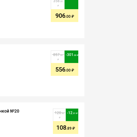
358
.00
906
.00
857
-
301
.00
.00
556
.00
очкой №20
120
-
12
.90
.01
108
.89