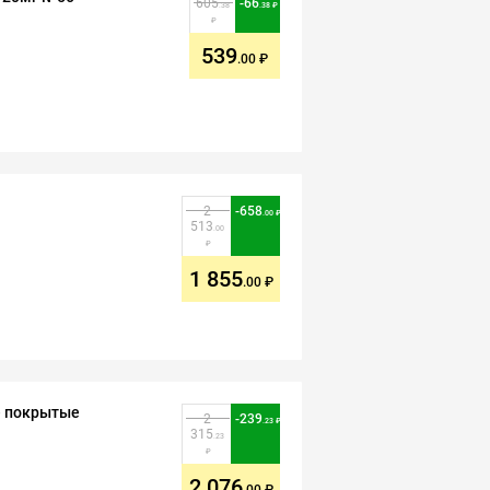
605
-
66
.38
.38
539
.00
2
-
658
.00
513
.00
1 855
.00
е покрытые
2
-
239
.23
315
.23
2 076