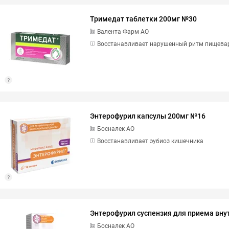
Тримедат таблетки 200мг №30
Валента Фарм АО
Восстанавливает нарушенный ритм пищева
Энтерофурил капсулы 200мг №16
Босналек АО
Восстанавливает эубиоз кишечника
Энтерофурил суспензия для приема вну
Босналек АО