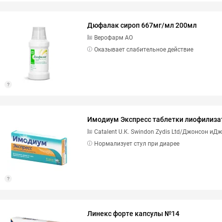
Дюфалак сироп 667мг/мл 200мл
Верофарм АО
Оказывает слабительное действие
Имодиум Экспресс таблетки лиофилиза
Catalent U.K. Swindon Zydis Ltd/Джонсон иД
Нормализует стул при диарее
Линекс форте капсулы №14